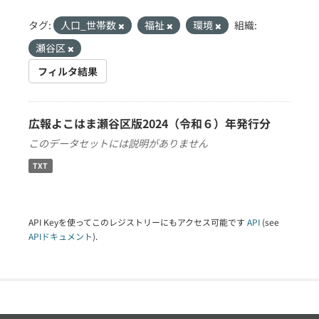
タグ:
人口_世帯数
福祉
環境
組織:
瀬谷区
フィルタ結果
広報よこはま瀬谷区版2024（令和６）年発行分
このデータセットには説明がありません
TXT
API Keyを使ってこのレジストリーにもアクセス可能です
API
(see
APIドキュメント
).