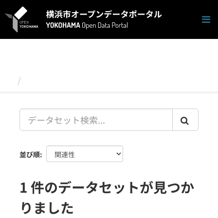
ス
キ
ッ
プ
し
て
内
容
データセット
へ
並び順
1 件のデータセットが見つか
りました