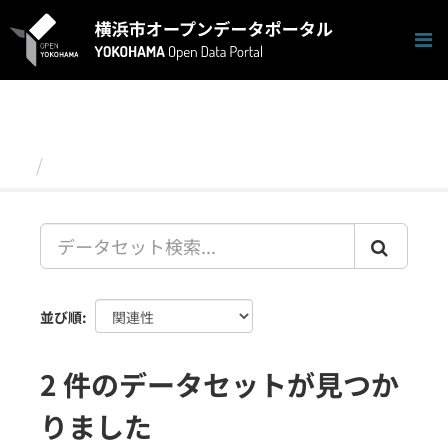
ス
キ
ッ
プ
し
て
内
容
データセット
へ
並び順
2 件のデータセットが見つか
りました