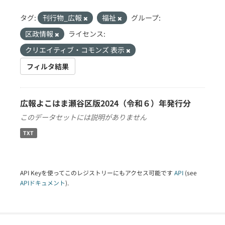
タグ:
刊行物_広報
福祉
グループ:
区政情報
ライセンス:
クリエイティブ・コモンズ 表示
フィルタ結果
広報よこはま瀬谷区版2024（令和６）年発行分
このデータセットには説明がありません
TXT
API Keyを使ってこのレジストリーにもアクセス可能です
API
(see
APIドキュメント
).