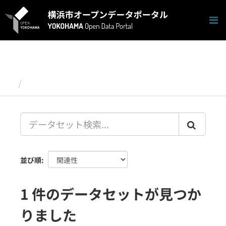
ス
キ
ッ
プ
し
て
内
容
データセット
へ
並び順
1 件のデータセットが見つか
りました