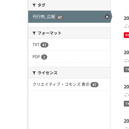
タグ
刊行物_広報
2
47
こ
フォーマット
P
TXT
47
2
PDF
1
こ
T
ライセンス
クリエイティブ・コモンズ 表示
47
2
こ
T
2
こ