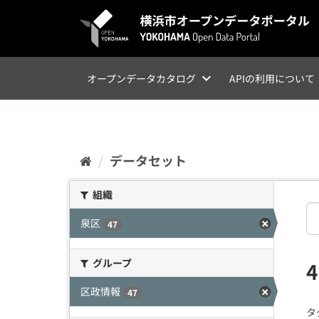
ス
キ
ッ
プ
し
て
オープンデータカタログ
APIの利用について
内
容
へ
データセット
組織
泉区
47
グループ
区政情報
47
タ