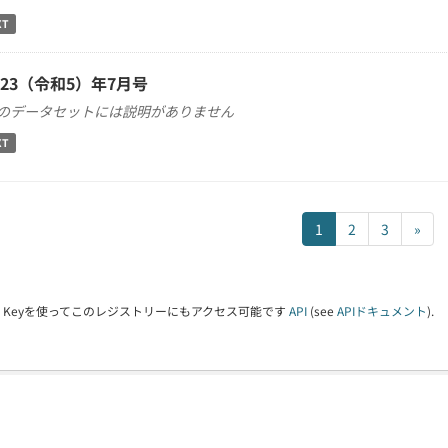
XT
023（令和5）年7月号
のデータセットには説明がありません
XT
1
2
3
»
PI Keyを使ってこのレジストリーにもアクセス可能です
API
(see
APIドキュメント
).