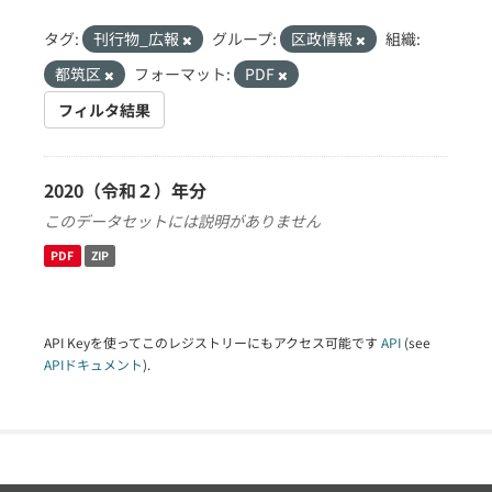
タグ:
刊行物_広報
グループ:
区政情報
組織:
都筑区
フォーマット:
PDF
フィルタ結果
2020（令和２）年分
このデータセットには説明がありません
PDF
ZIP
API Keyを使ってこのレジストリーにもアクセス可能です
API
(see
APIドキュメント
).