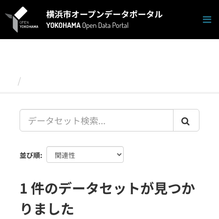
ス
キ
ッ
プ
し
て
内
容
データセット
へ
並び順
1 件のデータセットが見つか
りました