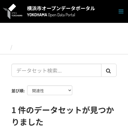
ス
キ
ッ
プ
し
て
内
容
データセット
へ
並び順
1 件のデータセットが見つか
りました