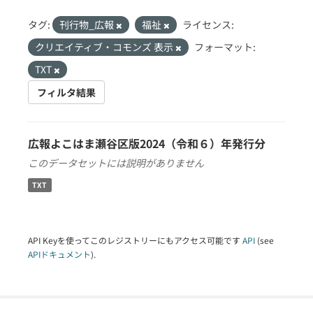
タグ:
刊行物_広報
福祉
ライセンス:
クリエイティブ・コモンズ 表示
フォーマット:
TXT
フィルタ結果
広報よこはま瀬谷区版2024（令和６）年発行分
このデータセットには説明がありません
TXT
API Keyを使ってこのレジストリーにもアクセス可能です
API
(see
APIドキュメント
).