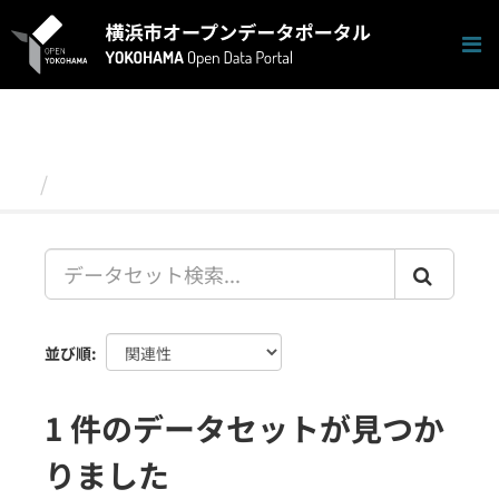
ス
キ
ッ
プ
し
て
内
容
データセット
へ
並び順
1 件のデータセットが見つか
りました