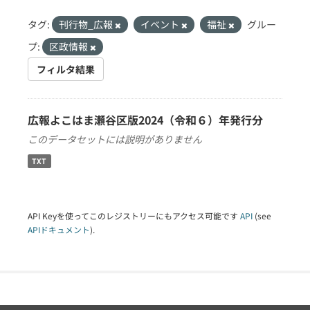
タグ:
刊行物_広報
イベント
福祉
グルー
プ:
区政情報
フィルタ結果
広報よこはま瀬谷区版2024（令和６）年発行分
このデータセットには説明がありません
TXT
API Keyを使ってこのレジストリーにもアクセス可能です
API
(see
APIドキュメント
).