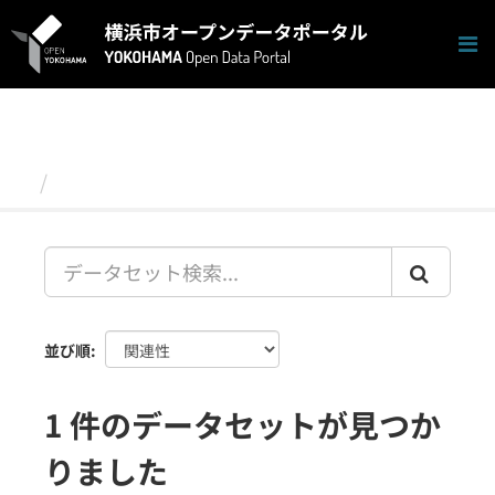
ス
キ
ッ
プ
し
て
内
容
データセット
へ
並び順
1 件のデータセットが見つか
りました