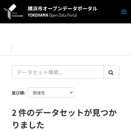
ス
キ
ッ
プ
し
て
内
容
データセット
へ
並び順
2 件のデータセットが見つか
りました