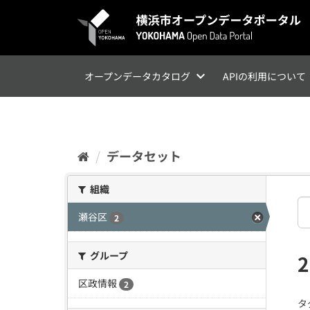
ス
キ
ッ
プ
し
て
オープンデータカタログ
APIの利用について
内
容
へ
データセット
組織
瀬谷区
2
グループ
区政情報
2
タ