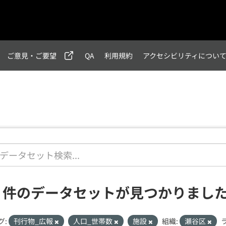
ご意見・ご要望
QA
利用規約
アクセシビリティについ
2 件のデータセットが見つかりまし
グ:
刊行物_広報
人口_世帯数
施設
組織:
瀬谷区