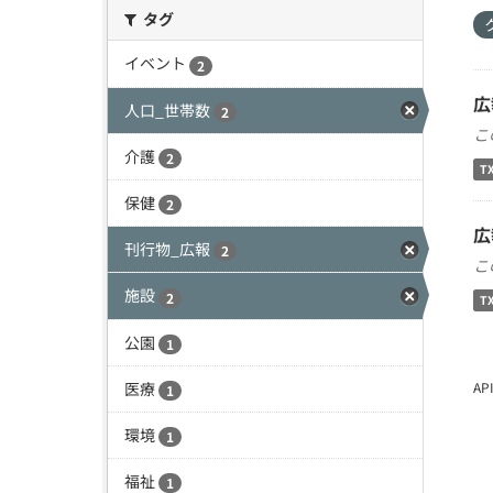
タグ
イベント
2
広
人口_世帯数
2
こ
介護
2
T
保健
2
広
刊行物_広報
2
こ
施設
2
T
公園
1
医療
A
1
環境
1
福祉
1