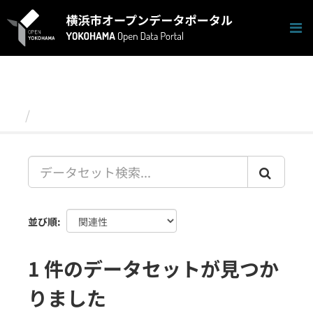
ス
キ
ッ
プ
し
て
内
容
データセット
へ
並び順
1 件のデータセットが見つか
りました