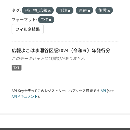
タグ:
刊行物_広報
介護
医療
施設
フォーマット:
TXT
フィルタ結果
広報よこはま瀬谷区版2024（令和６）年発行分
このデータセットには説明がありません
TXT
API Keyを使ってこのレジストリーにもアクセス可能です
API
(see
APIドキュメント
).