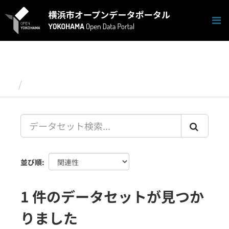
ス
キ
ッ
プ
し
て
内
容
データセット
へ
並び順
1 件のデータセットが見つか
りました