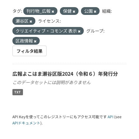
タグ:
刊行物_広報
保健
公園
組織:
瀬谷区
ライセンス:
クリエイティブ・コモンズ 表示
グループ:
区政情報
フィルタ結果
広報よこはま瀬谷区版2024（令和６）年発行分
このデータセットには説明がありません
TXT
API Keyを使ってこのレジストリーにもアクセス可能です
API
(see
APIドキュメント
).