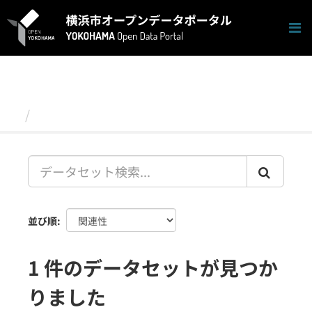
ス
キ
ッ
プ
し
て
内
容
データセット
へ
並び順
1 件のデータセットが見つか
りました