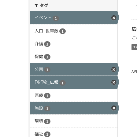
タグ
ー
イベント
1
広
人口_世帯数
1
こ
介護
1
T
保健
1
公園
1
A
刊行物_広報
1
医療
1
施設
1
環境
1
福祉
1