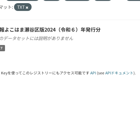
マット:
TXT
報よこはま瀬谷区版2024（令和６）年発行分
のデータセットには説明がありません
XT
PI Keyを使ってこのレジストリーにもアクセス可能です
API
(see
APIドキュメント
).