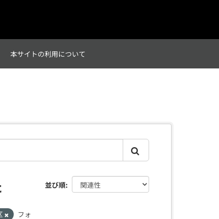
て
本サイトの利用について
た
並び順
区
フォ