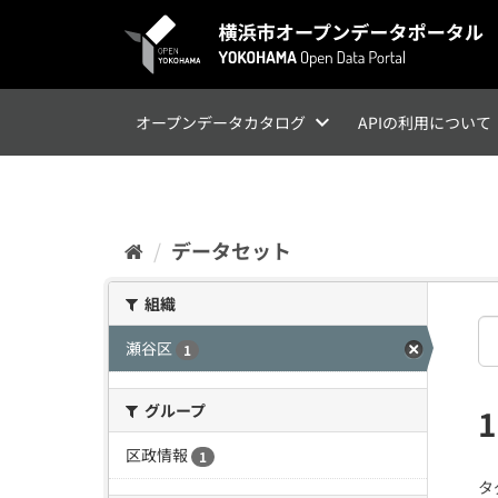
ス
キ
ッ
プ
し
て
オープンデータカタログ
APIの利用について
内
容
へ
データセット
組織
瀬谷区
1
グループ
区政情報
1
タ