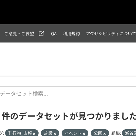
ご意見・ご要望
QA
利用規約
アクセシビリティについ
1 件のデータセットが見つかりまし
グ:
刊行物_広報
施設
イベント
公園
組織:
瀬谷