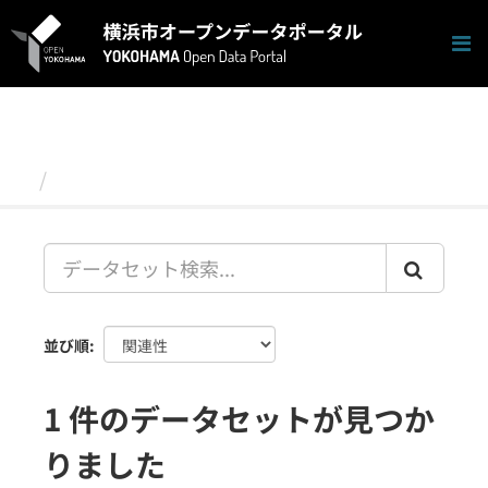
ス
キ
ッ
プ
し
て
内
容
データセット
へ
並び順
1 件のデータセットが見つか
りました