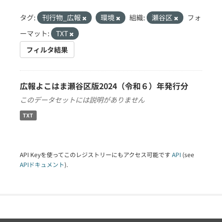
タグ:
刊行物_広報
環境
組織:
瀬谷区
フォ
ーマット:
TXT
フィルタ結果
広報よこはま瀬谷区版2024（令和６）年発行分
このデータセットには説明がありません
TXT
API Keyを使ってこのレジストリーにもアクセス可能です
API
(see
APIドキュメント
).