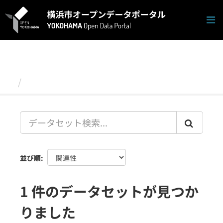
ス
キ
ッ
プ
し
て
内
容
データセット
へ
並び順
1 件のデータセットが見つか
りました