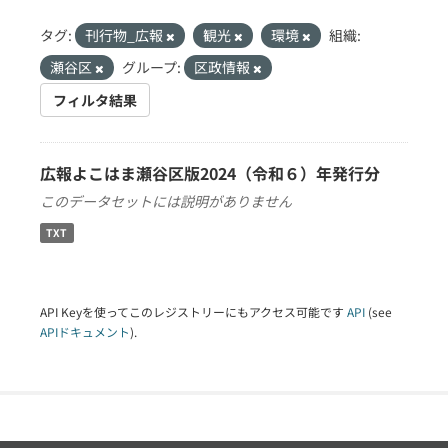
タグ:
刊行物_広報
観光
環境
組織:
瀬谷区
グループ:
区政情報
フィルタ結果
広報よこはま瀬谷区版2024（令和６）年発行分
このデータセットには説明がありません
TXT
API Keyを使ってこのレジストリーにもアクセス可能です
API
(see
APIドキュメント
).