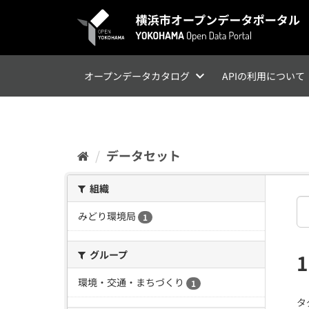
ス
キ
ッ
プ
し
て
オープンデータカタログ
APIの利用について
内
容
へ
データセット
組織
みどり環境局
1
グループ
環境・交通・まちづくり
1
タ