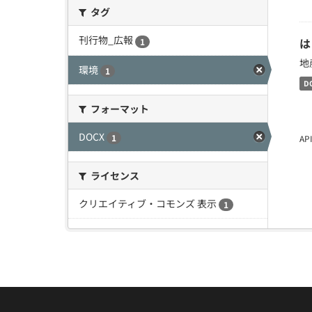
タグ
刊行物_広報
は
1
地
環境
1
D
フォーマット
DOCX
1
A
ライセンス
クリエイティブ・コモンズ 表示
1