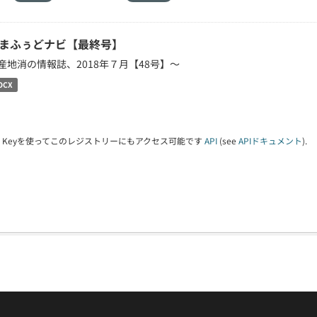
まふぅどナビ【最終号】
産地消の情報誌、2018年７月【48号】～
OCX
PI Keyを使ってこのレジストリーにもアクセス可能です
API
(see
APIドキュメント
).