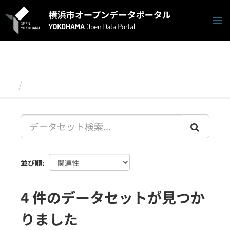
ス
キ
ッ
プ
し
て
内
容
データセット
へ
並び順
4 件のデータセットが見つか
りました