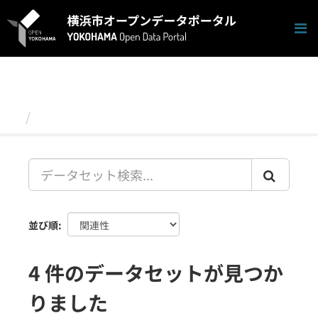
ス
キ
ッ
プ
し
て
内
容
データセット
へ
並び順
4 件のデータセットが見つか
りました