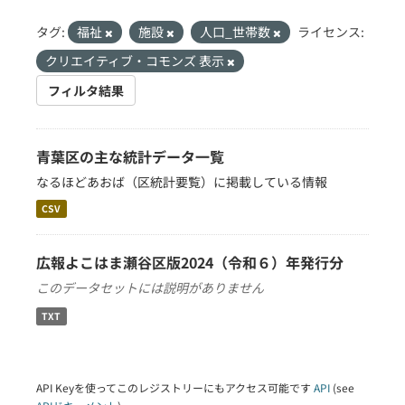
タグ:
福祉
施設
人口_世帯数
ライセンス:
クリエイティブ・コモンズ 表示
フィルタ結果
青葉区の主な統計データ一覧
なるほどあおば（区統計要覧）に掲載している情報
CSV
広報よこはま瀬谷区版2024（令和６）年発行分
このデータセットには説明がありません
TXT
API Keyを使ってこのレジストリーにもアクセス可能です
API
(see