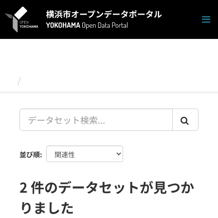
ス
キ
ッ
プ
し
て
内
容
データセット
へ
並び順
2 件のデータセットが見つか
りました