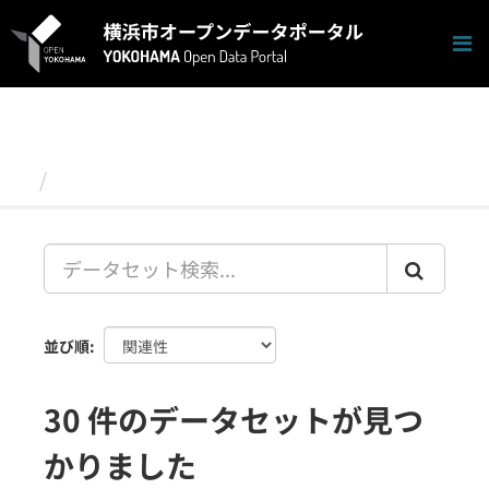
ス
キ
ッ
プ
し
て
内
容
データセット
へ
並び順
30 件のデータセットが見つ
かりました