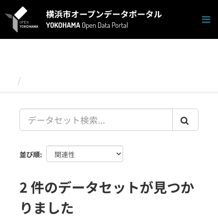
ス
キ
ッ
プ
し
て
内
容
データセット
へ
並び順
2 件のデータセットが見つか
りました