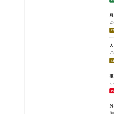
月
こ
C
人
こ
C
推
こ
P
外
住