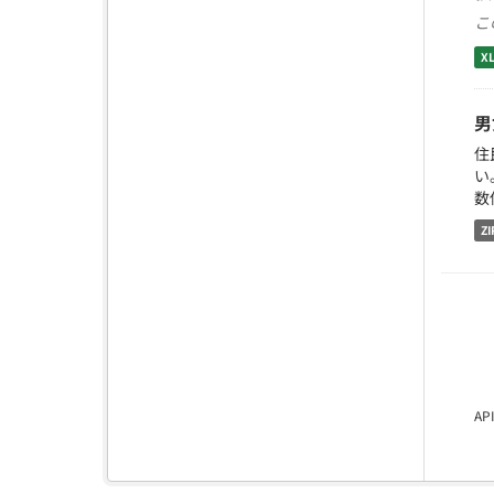
こ
X
男
住
い
数
ZI
A