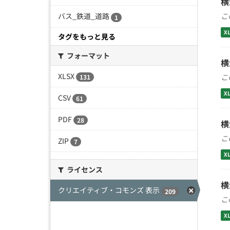
横
こ
バス_鉄道_道路
1
X
タグをもっと見る
フォーマット
横
XLSX
こ
131
X
CSV
61
PDF
28
横
こ
ZIP
7
X
ライセンス
横
クリエイティブ・コモンズ 表示
209
こ
X