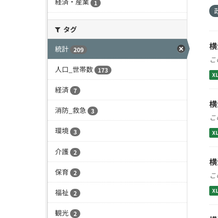
経済・産業
1
タグ
横
統計
209
こ
人口_世帯数
173
X
経済
7
横
消防_救急
3
こ
環境
3
X
介護
2
横
保育
2
こ
X
福祉
2
観光
2