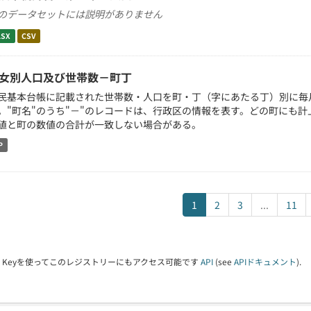
のデータセットには説明がありません
LSX
CSV
女別人口及び世帯数－町丁
民基本台帳に記載された世帯数・人口を町・丁（字にあたる丁）別に毎
。"町名"のうち"－"のレコードは、行政区の情報を表す。どの町にも
値と町の数値の合計が一致しない場合がある。
P
1
2
3
...
11
PI Keyを使ってこのレジストリーにもアクセス可能です
API
(see
APIドキュメント
).