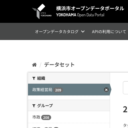
ス
キ
ッ
プ
し
て
オープンデータカタログ
APIの利用について
内
容
へ
データセット
組織
政策経営局
209
グループ
市政
208
タ