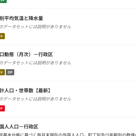
別平均気温と降水量
のデータセットには説明がありません
SV
口動態（月次）－行政区
のデータセットには説明がありません
SV
ZIP
計人口・世帯数【最新】
のデータセットには説明がありません
DF
国人人口－行政区
民基本台帳に基づく毎月末現在の外国人人口。町丁別及び年齢別の数値