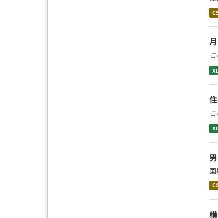
C
月
こ
X
住
こ
X
男
国
C
横