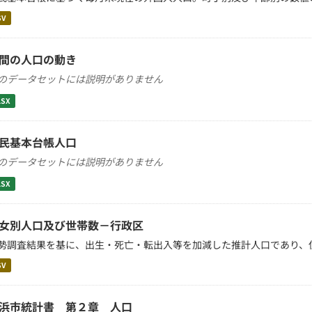
SV
間の人口の動き
のデータセットには説明がありません
LSX
民基本台帳人口
のデータセットには説明がありません
LSX
女別人口及び世帯数－行政区
勢調査結果を基に、出生・死亡・転出入等を加減した推計人口であり、
SV
浜市統計書 第２章 人口