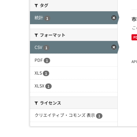
タグ
統計
市
1
こ
フォーマット
P
CSV
1
PDF
1
A
XLS
1
XLSX
1
ライセンス
クリエイティブ・コモンズ 表示
1