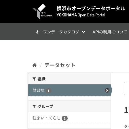
ス
キ
ッ
プ
し
て
オープンデータカタログ
APIの利用について
内
容
へ
データセット
組織
財政局
1
グループ
住まい・くらし
1
タ