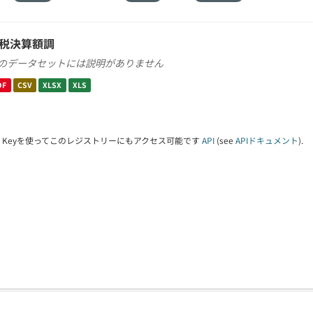
税決算額調
のデータセットには説明がありません
DF
CSV
XLSX
XLS
PI Keyを使ってこのレジストリーにもアクセス可能です
API
(see
APIドキュメント
).