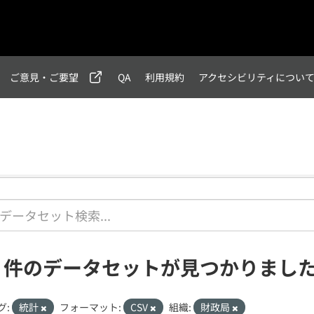
ご意見・ご要望
QA
利用規約
アクセシビリティについ
1 件のデータセットが見つかりまし
グ:
統計
フォーマット:
CSV
組織:
財政局