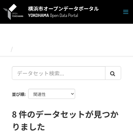
ス
キ
ッ
プ
し
て
内
容
データセット
へ
並び順
8 件のデータセットが見つか
りました