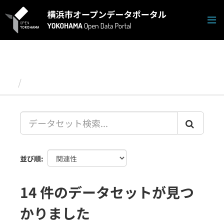
ス
キ
ッ
プ
し
て
内
容
データセット
へ
並び順
14 件のデータセットが見つ
かりました