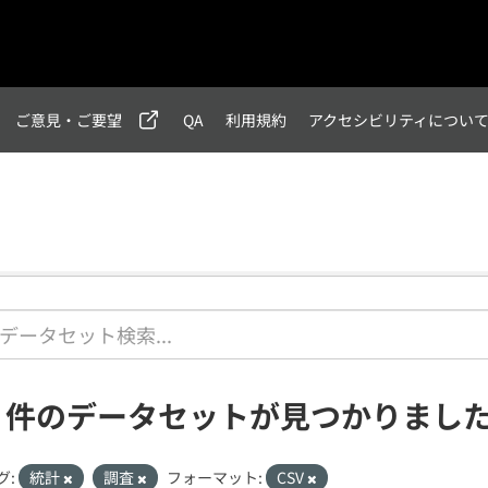
ご意見・ご要望
QA
利用規約
アクセシビリティについ
3 件のデータセットが見つかりまし
グ:
統計
調査
フォーマット:
CSV