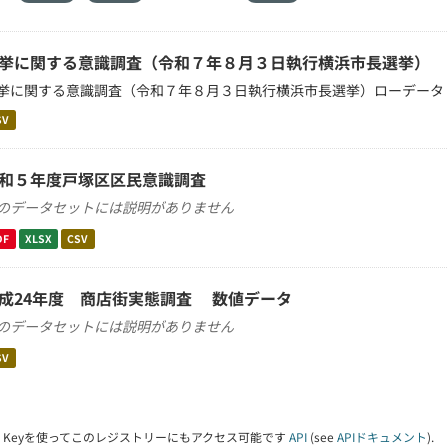
挙に関する意識調査（令和７年８月３日執行横浜市長選挙）
挙に関する意識調査（令和７年８月３日執行横浜市長選挙）ローデータ
SV
和５年度戸塚区区民意識調査
のデータセットには説明がありません
DF
XLSX
CSV
成24年度 商店街実態調査 数値データ
のデータセットには説明がありません
SV
PI Keyを使ってこのレジストリーにもアクセス可能です
API
(see
APIドキュメント
).