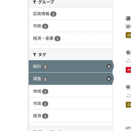
グループ
区政情報
1
選
市政
選
1
C
経済・産業
1
令
タグ
こ
統計
3
P
調査
3
平
地域
1
こ
市政
1
C
経済
1
A