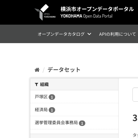
ス
キ
ッ
プ
し
て
オープンデータカタログ
APIの利用について
内
容
へ
データセット
組織
戸塚区
1
経済局
1
選挙管理委員会事務局
1
タ