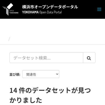
ス
キ
ッ
プ
し
て
内
容
データセット
へ
並び順
14 件のデータセットが見つ
かりました