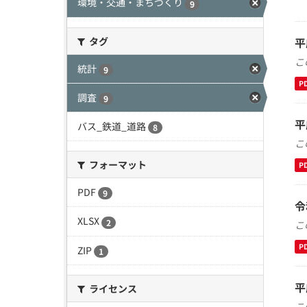
環境・交通・まちづくり
9
タグ
平
こ
統計
9
P
調査
9
平
バス_鉄道_道路
8
こ
フォーマット
P
PDF
9
令
XLSX
2
こ
P
ZIP
1
平
ライセンス
こ