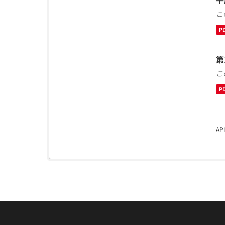
こ
P
第
こ
P
A