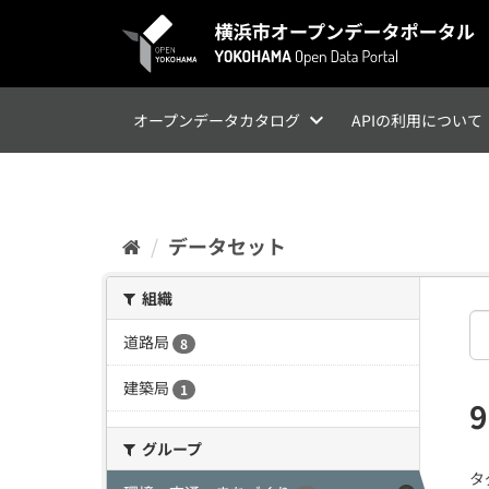
ス
キ
ッ
プ
し
て
オープンデータカタログ
APIの利用について
内
容
へ
データセット
組織
道路局
8
建築局
1
グループ
タ