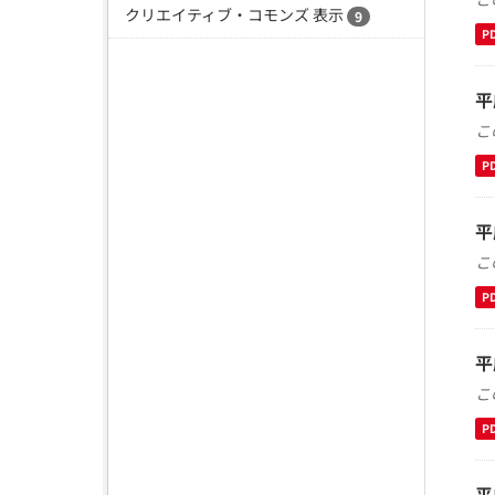
クリエイティブ・コモンズ 表示
9
P
平
こ
P
平
こ
P
平
こ
P
平