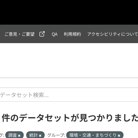
ご意見・ご要望
QA
利用規約
アクセシビリティについ
9 件のデータセットが見つかりまし
グ:
調査
統計
グループ:
環境・交通・まちづくり