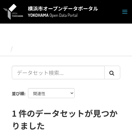
ス
キ
ッ
プ
し
て
内
容
データセット
へ
並び順
1 件のデータセットが見つか
りました