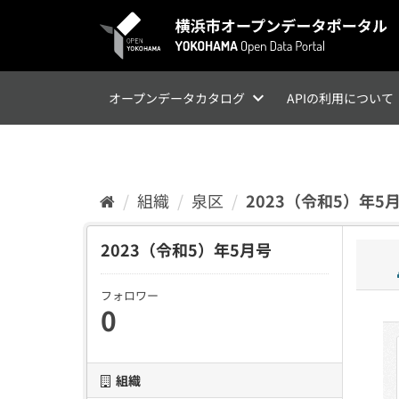
ス
キ
ッ
プ
し
て
オープンデータカタログ
APIの利用について
内
容
へ
組織
泉区
2023（令和5）年5
2023（令和5）年5月号
フォロワー
0
組織