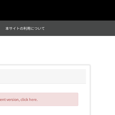
て
本サイトの利用について
rent version, click
here
.