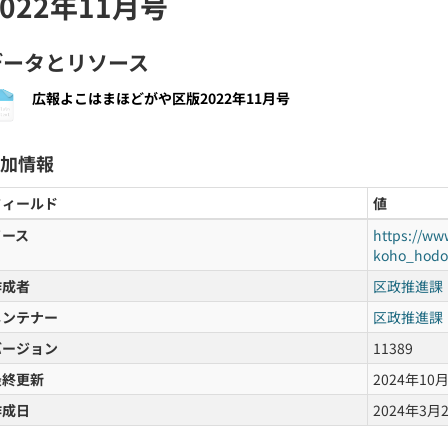
2022年11月号
データとリソース
広報よこはまほどがや区版2022年11月号
加情報
フィールド
値
ソース
https://ww
koho_hodo
作成者
区政推進課
メンテナー
区政推進課
バージョン
11389
最終更新
2024年10月1
作成日
2024年3月25