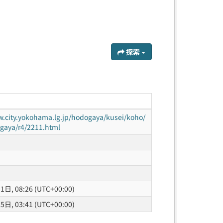
探索
w.city.yokohama.lg.jp/hodogaya/kusei/koho/
gaya/r4/2211.html
日, 08:26 (UTC+00:00)
日, 03:41 (UTC+00:00)