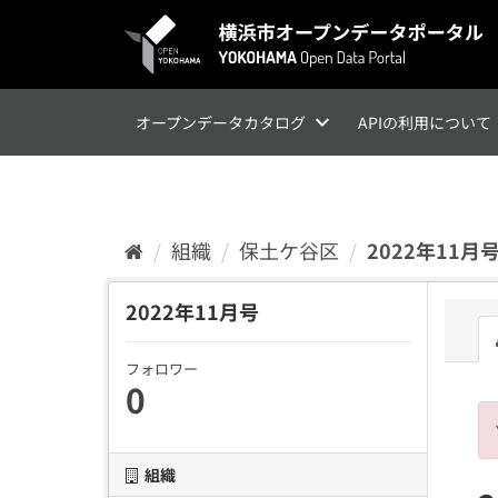
ス
キ
ッ
プ
し
て
オープンデータカタログ
APIの利用について
内
容
へ
組織
保土ケ谷区
2022年11月
2022年11月号
フォロワー
0
組織