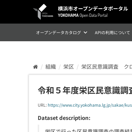
ス
キ
ッ
プ
し
て
オープンデータカタログ
APIの利用について
内
容
へ
組織
栄区
栄区民意識調査 ク
令和５年度栄区民意識調
URL:
https://www.city.yokohama.lg.jp/sakae/kusei
Dataset description:
栄区で行った区民意識調査の調査結