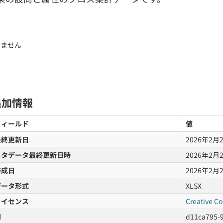
りません
追加情報
フィールド
値
最終更新日
2026年2月
メタデータ最終更新日時
2026年2月
作成日
2026年2月
データ形式
XLSX
ライセンス
Creative C
d
d11ca795-