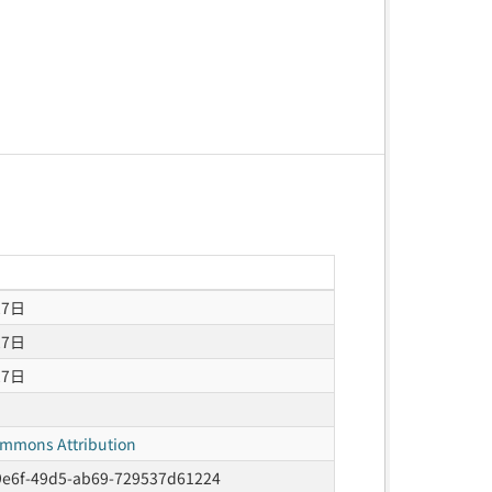
27日
27日
27日
ommons Attribution
9e6f-49d5-ab69-729537d61224