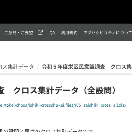
ご意見・ご要望
QA
利用規約
アクセシビリティについ
ロス集計データ
令和５年度栄区民意識調査 クロス集
査 クロス集計データ（全設問）
/tokei/chosa/ishiki-crossshukei.files/r05_saishiki_cross_all.xlsx
果の設問と属性のクロス集計データです。