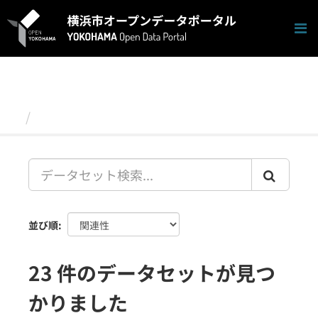
ス
キ
ッ
プ
し
て
内
容
データセット
へ
並び順
23 件のデータセットが見つ
かりました