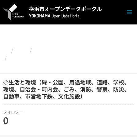
ス
キ
ッ
プ
し
て
内
容
組織
都筑区
へ
◇生活と環境（緑・公園、用途地域、道路、学
校、環境、自...
◇生活と環境（緑・公園、用途地域、道路、学校、
環境、自治会・町内会、ごみ、消防、警察、防災、
自動車、市営地下鉄、文化施設）
フォロワー
0