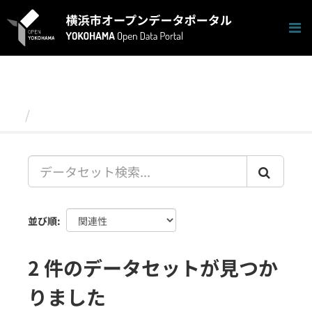
ス
キ
ッ
プ
し
て
内
容
データセット
へ
並び順
2 件のデータセットが見つか
りました