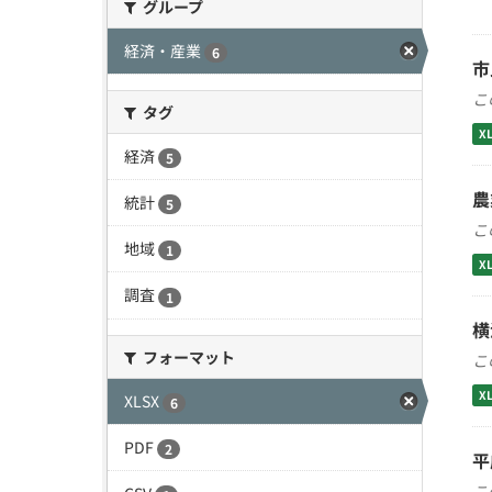
グループ
経済・産業
6
市
こ
タグ
X
経済
5
農
統計
5
こ
地域
1
X
調査
1
横
フォーマット
こ
X
XLSX
6
PDF
2
平
こ