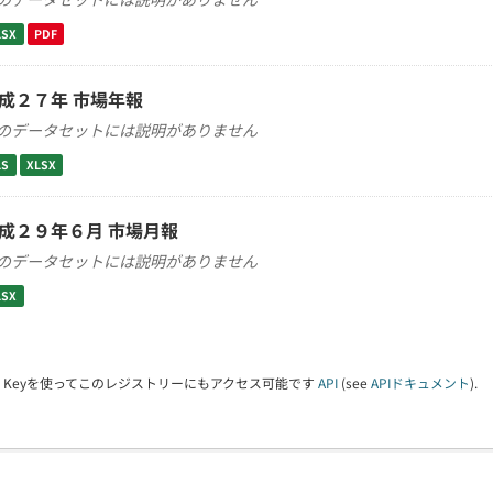
LSX
PDF
成２７年 市場年報
のデータセットには説明がありません
LS
XLSX
成２９年６月 市場月報
のデータセットには説明がありません
LSX
PI Keyを使ってこのレジストリーにもアクセス可能です
API
(see
APIドキュメント
).