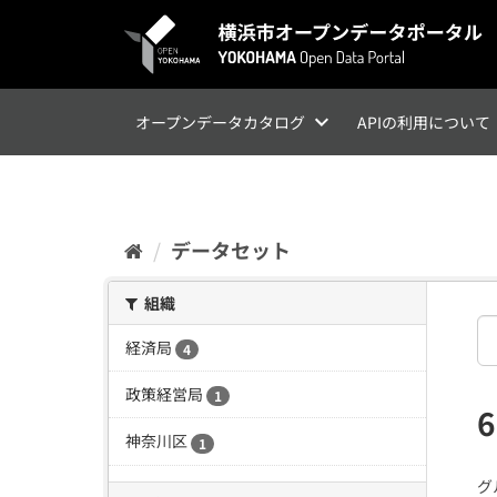
ス
キ
ッ
プ
し
て
オープンデータカタログ
APIの利用について
内
容
へ
データセット
組織
経済局
4
政策経営局
1
神奈川区
1
グ