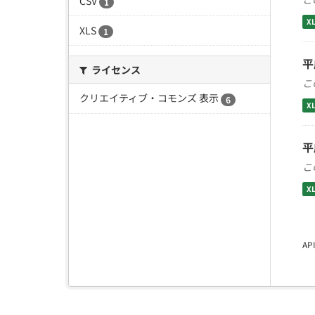
CSV
1
X
XLS
1
平
ライセンス
こ
クリエイティブ・コモンズ 表示
6
X
平
こ
X
A