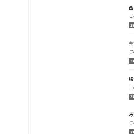
西
こ
ZI
井
こ
ZI
横
こ
ZI
み
こ
ZI