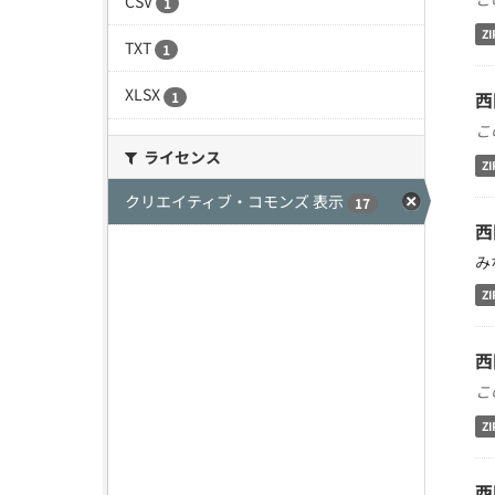
CSV
1
ZI
TXT
1
XLSX
西
1
こ
ライセンス
ZI
クリエイティブ・コモンズ 表示
17
西
み
ZI
西
こ
ZI
西