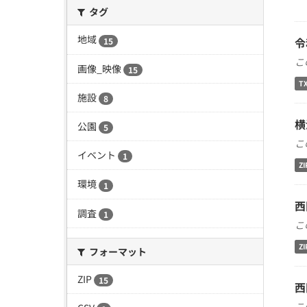
タグ
地域
令
15
こ
画像_映像
15
T
施設
8
横
公園
5
こ
イベント
1
ZI
環境
1
西
調査
1
こ
ZI
フォーマット
ZIP
15
西
こ