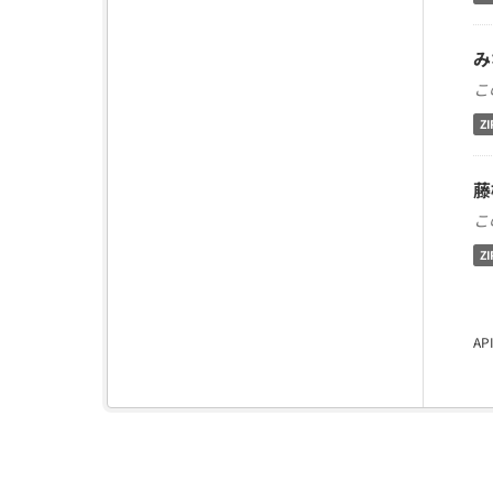
み
こ
ZI
藤
こ
ZI
A