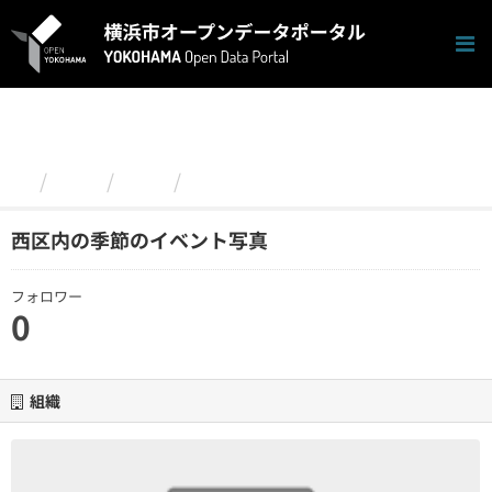
ス
キ
ッ
プ
し
て
内
容
組織
西区
西区内の季節のイベント写真
へ
西区内の季節のイベント写真
フォロワー
0
組織