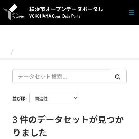
ス
キ
ッ
プ
し
て
内
容
データセット
へ
並び順
3 件のデータセットが見つか
りました