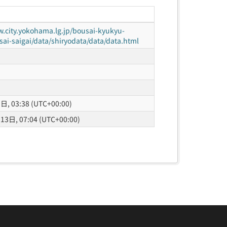
w.city.yokohama.lg.jp/bousai-kyukyu-
ai-saigai/data/shiryodata/data/data.html
, 03:38 (UTC+00:00)
3日, 07:04 (UTC+00:00)