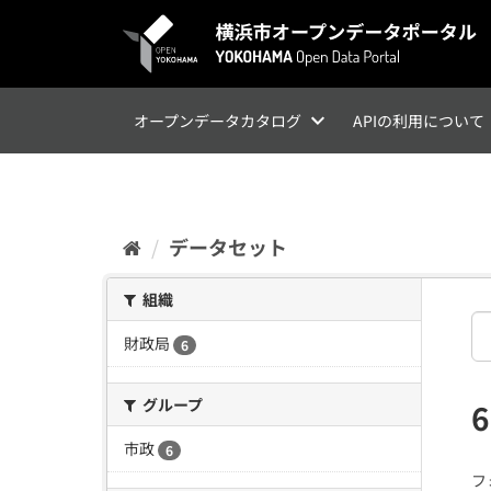
ス
キ
ッ
プ
し
て
オープンデータカタログ
APIの利用について
内
容
へ
データセット
組織
財政局
6
グループ
市政
6
フ