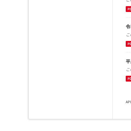
P
令
こ
P
平
こ
P
A