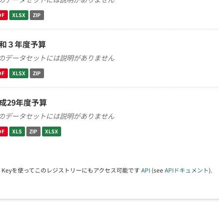
DF
XLSX
ZIP
和３年度予算
のデータセットには説明がありません
DF
XLSX
ZIP
成29年度予算
のデータセットには説明がありません
DF
XLS
ZIP
XLSX
PI Keyを使ってこのレジストリーにもアクセス可能です
API
(see
APIドキュメント
).