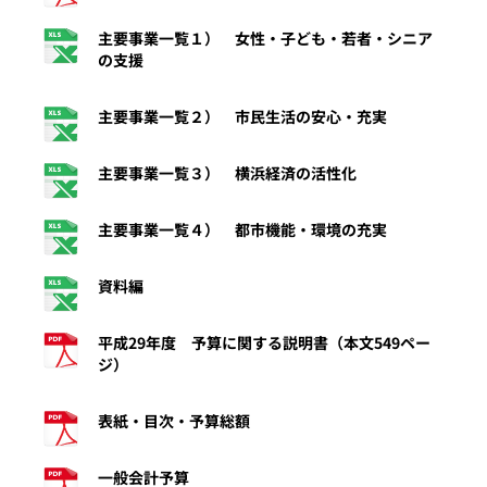
主要事業一覧１） 女性・子ども・若者・シニア
の支援
主要事業一覧２） 市民生活の安心・充実
主要事業一覧３） 横浜経済の活性化
主要事業一覧４） 都市機能・環境の充実
資料編
平成29年度 予算に関する説明書（本文549ペー
ジ）
表紙・目次・予算総額
一般会計予算