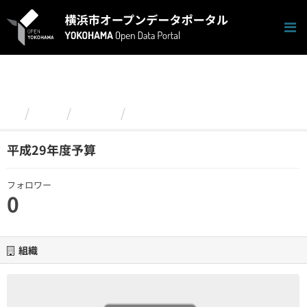
ス
キ
ッ
プ
し
て
内
容
組織
財政局
平成29年度予算
へ
平成29年度予算
フォロワー
0
組織