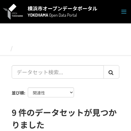
ス
キ
ッ
プ
し
て
内
容
データセット
へ
並び順
9 件のデータセットが見つか
りました