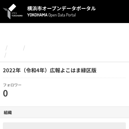
ス
キ
ッ
プ
し
て
内
容
組織
緑区
へ
2022年（令和4年）広報よこはま緑区版
2022年（令和4年）広報よこはま緑区版
フォロワー
0
組織