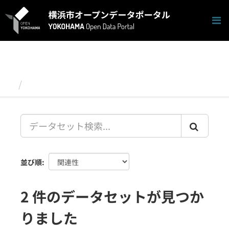
ス
キ
ッ
プ
し
て
内
容
データセット
へ
並び順
2 件のデータセットが見つか
りました