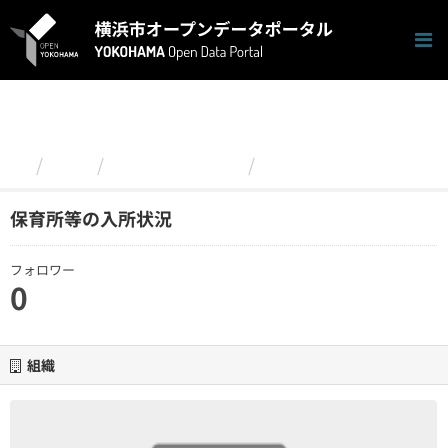
ス
キ
ッ
プ
し
て
内
容
組織
こども青少年局
保育所等の入所状況
へ
保育所等の入所状況
フォロワー
0
組織