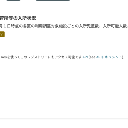
育所等の入所状況
月１日時点の各区の利用調整対象施設ごとの入所児童数、入所可能人数
SV
PI Keyを使ってこのレジストリーにもアクセス可能です
API
(see
APIドキュメント
).