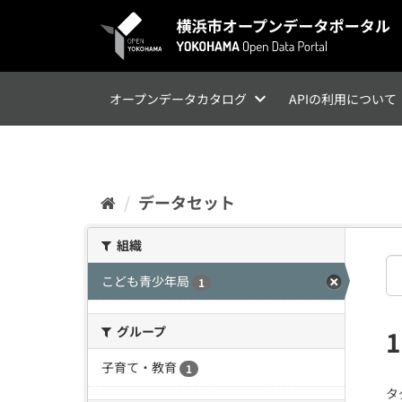
ス
キ
ッ
プ
し
て
オープンデータカタログ
APIの利用について
内
容
へ
データセット
組織
こども青少年局
1
グループ
子育て・教育
1
タ