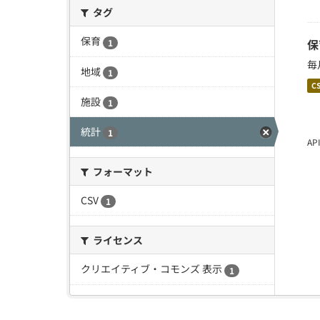
タグ
保育
保
1
毎
地域
1
C
施設
1
統計
1
A
フォーマット
CSV
1
ライセンス
クリエイティブ・コモンズ 表示
1