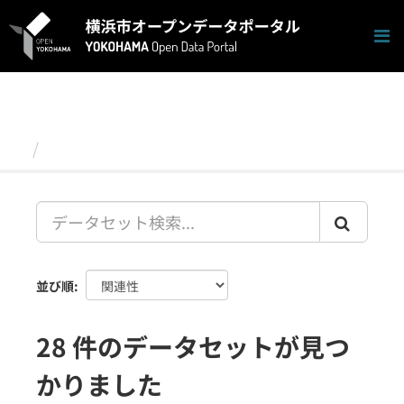
ス
キ
ッ
プ
し
て
内
容
データセット
へ
並び順
28 件のデータセットが見つ
かりました