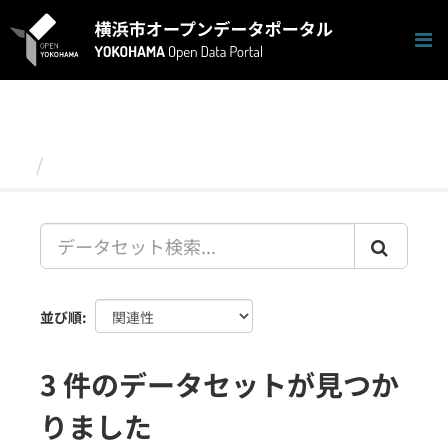
ス
キ
ッ
プ
し
て
内
容
データセット
へ
並び順
3 件のデータセットが見つか
りました